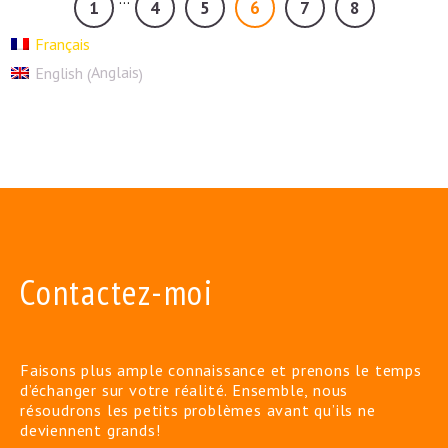
1
4
5
6
7
8
Français
Anglais
English
(
)
Contactez-moi
Faisons plus ample connaissance et prenons le temps
d’échanger sur votre réalité. Ensemble, nous
résoudrons les petits problèmes avant qu’ils ne
deviennent grands!