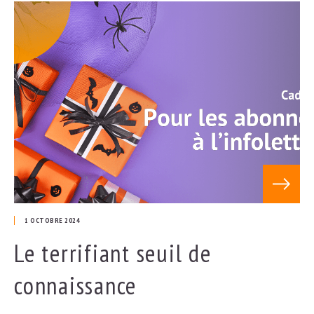
Voir l'art
1 OCTOBRE 2024
Le terrifiant seuil de
connaissance