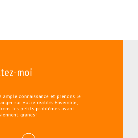
ctez-moi
s ample connaissance et prenons le
anger sur votre réalité. Ensemble,
rons les petits problèmes avant
eviennent grands!