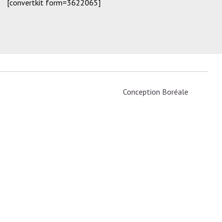
[convertkit form=3622065]
Conception
Boréale