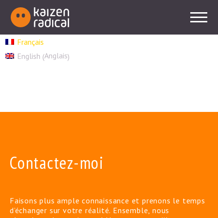
Français
Anglais
English
(
)
Contactez-moi
Faisons plus ample connaissance et prenons le temps
d’échanger sur votre réalité. Ensemble, nous