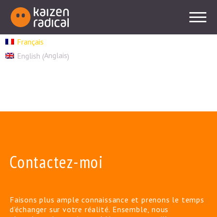
Français
Anglais
English
(
)
Contactez-moi
Faisons plus ample connaissance et prenons le temps
d’échanger sur votre réalité. Ensemble, nous