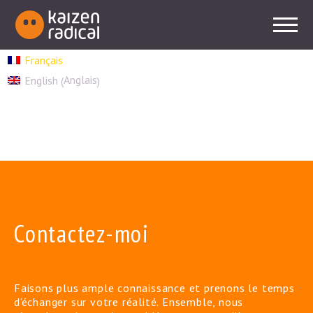
Français
Anglais
English
(
)
Contactez-moi
Faisons plus ample connaissance et prenons le temps
d’échanger sur votre réalité. Ensemble, nous